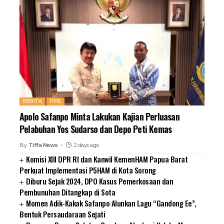
BERITA
PPS
Apolo Safanpo Minta Lakukan Kajian Perluasan
Pelabuhan Yos Sudarso dan Depo Peti Kemas
By
Tiffa News
2 days ago
Komisi XIII DPR RI dan Kanwil KemenHAM Papua Barat
Perkuat Implementasi P5HAM di Kota Sorong
Diburu Sejak 2024, DPO Kasus Pemerkosaan dan
Pembunuhan Ditangkap di Sota
Momen Adik-Kakak Safanpo Alunkan Lagu “Gandong Ee”,
Bentuk Persaudaraan Sejati