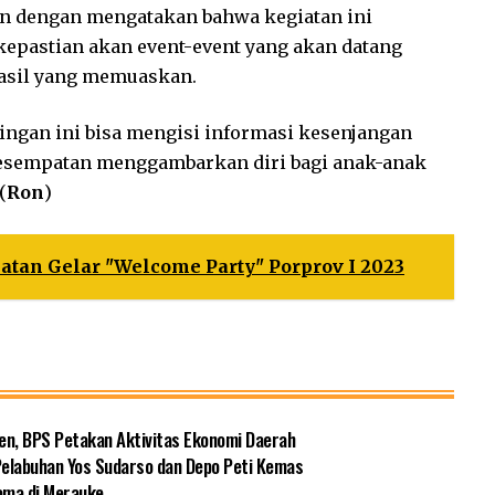
n dengan mengatakan bahwa kegiatan ini
epastian akan event-event yang akan datang
hasil yang memuaskan.
ngan ini bisa mengisi informasi kesenjangan
kesempatan menggambarkan diri bagi anak-anak
(
Ron
)
atan Gelar "Welcome Party" Porprov I 2023
en, BPS Petakan Aktivitas Ekonomi Daerah
Pelabuhan Yos Sudarso dan Depo Peti Kemas
ama di Merauke