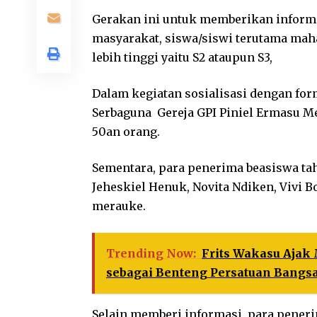
Gerakan ini untuk memberikan inform
masyarakat, siswa/siswi terutama mah
lebih tinggi yaitu S2 ataupun S3,
Dalam kegiatan sosialisasi dengan fo
Serbaguna Gereja GPI Piniel Ermasu Mer
50an orang.
Sementara, para penerima beasiswa ta
Jeheskiel Henuk, Novita Ndiken, Vivi
merauke.
Trending Now:
Frits Wakasu Ajak
sebagai Benteng Persatuan Bangs
Selain memberi informasi, para peneri