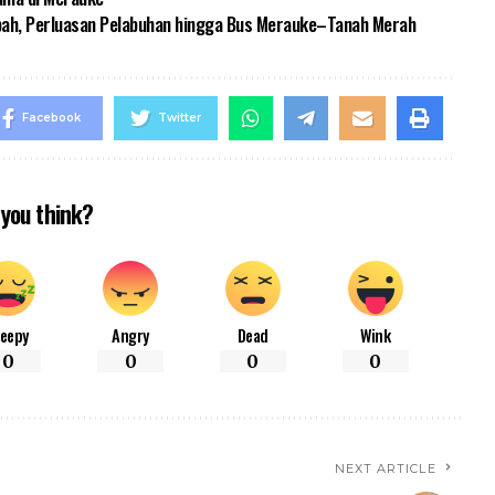
pah, Perluasan Pelabuhan hingga Bus Merauke–Tanah Merah
Facebook
Twitter
you think?
leepy
Angry
Dead
Wink
0
0
0
0
NEXT ARTICLE