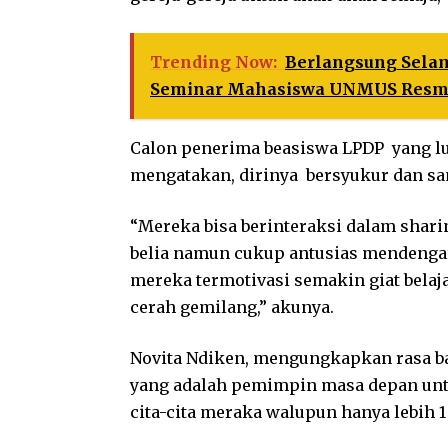
Trending Now:
Berlangsung Selam
Seminar Mahasiswa UNMUS Resmi
Calon penerima beasiswa LPDP yang lulu
mengatakan, dirinya bersyukur dan sa
“Mereka bisa berinteraksi dalam shar
belia namun cukup antusias mendengar
mereka termotivasi semakin giat belaj
cerah gemilang,” akunya.
Novita Ndiken, mengungkapkan rasa bah
yang adalah pemimpin masa depan un
cita-cita meraka walupun hanya lebih 1