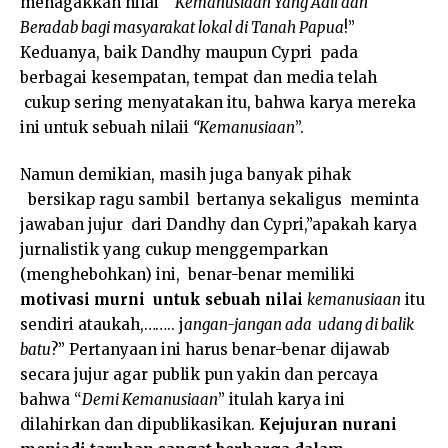
menagakkan nilai “
Kemanusiaan Yang Adil dan
Beradab bagi masyarakat lokal di Tanah Papua
!”
Keduanya, baik Dandhy maupun Cypri pada
berbagai kesempatan, tempat dan media telah
cukup sering menyatakan itu, bahwa karya mereka
ini untuk sebuah nilaii
“Kemanusiaan
”.
Namun demikian, masih juga banyak pihak
bersikap ragu sambil bertanya sekaligus meminta
jawaban jujur dari Dandhy dan Cypri,”apakah karya
jurnalistik yang cukup menggemparkan
(menghebohkan) ini, benar-benar memiliki
motivasi murni untuk sebuah nilai
kemanusiaan
itu
sendiri ataukah,…….. j
angan-jangan ada udang di balik
batu
?” Pertanyaan ini harus benar-benar dijawab
secara jujur agar publik pun yakin dan percaya
bahwa “
Demi Kemanusiaan
” itulah karya ini
dilahirkan dan dipublikasikan.
Kejujuran nurani