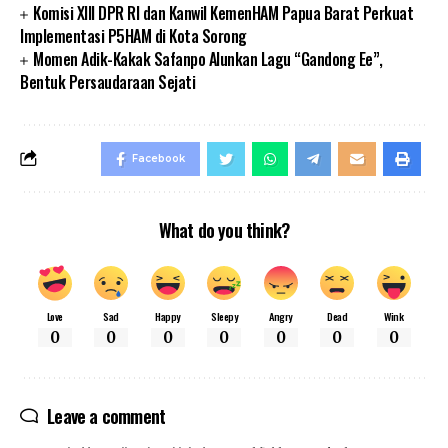
Komisi XIII DPR RI dan Kanwil KemenHAM Papua Barat Perkuat
Implementasi P5HAM di Kota Sorong
Momen Adik-Kakak Safanpo Alunkan Lagu “Gandong Ee”,
Bentuk Persaudaraan Sejati
Facebook
What do you think?
Love
Sad
Happy
Sleepy
Angry
Dead
Wink
0
0
0
0
0
0
0
Leave a comment