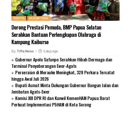
BERITA
NUSANTARA
Dorong Prestasi Pemuda, BMP Papua Selatan
Serahkan Bantuan Perlengkapan Olahraga di
Kampung Kaiburse
By
Tiffa News
5 days ago
Gubernur Apolo Safanpo Serahkan Hibah Dermaga dan
Terminal Penyeberangan Ewer-Agats
Perceraian di Merauke Meningkat, 328 Perkara Tercatat
hingga Awal Juli 2026
Bupati Asmat Minta Dukungan Gubernur Bangun Jalan dan
Jembatan Agats-Ewer
Komisi XIII DPR RI dan Kanwil KemenHAM Papua Barat
Perkuat Implementasi P5HAM di Kota Sorong
SUARNEWS.COM