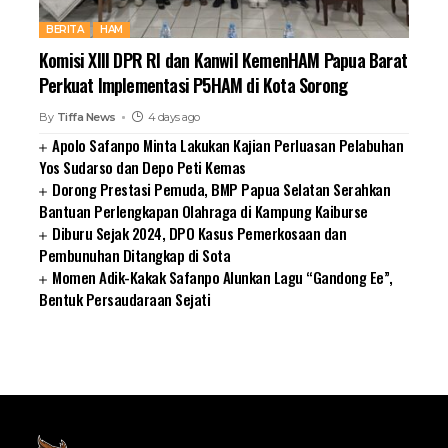
BERITA
HAM
Komisi XIII DPR RI dan Kanwil KemenHAM Papua Barat
Perkuat Implementasi P5HAM di Kota Sorong
By
Tiffa News
4 days ago
Apolo Safanpo Minta Lakukan Kajian Perluasan Pelabuhan
Yos Sudarso dan Depo Peti Kemas
Dorong Prestasi Pemuda, BMP Papua Selatan Serahkan
Bantuan Perlengkapan Olahraga di Kampung Kaiburse
Diburu Sejak 2024, DPO Kasus Pemerkosaan dan
Pembunuhan Ditangkap di Sota
Momen Adik-Kakak Safanpo Alunkan Lagu “Gandong Ee”,
Bentuk Persaudaraan Sejati
SUARNEWS.COM