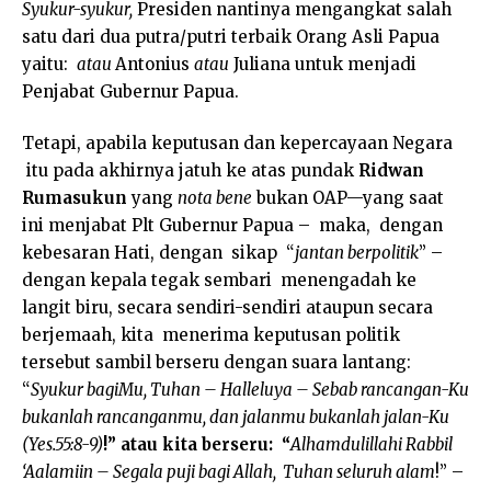
Syukur-syukur,
Presiden nantinya mengangkat salah
satu dari dua putra/putri terbaik Orang Asli Papua
yaitu:
atau
Antonius
atau
Juliana untuk menjadi
Penjabat Gubernur Papua.
Tetapi, apabila keputusan dan kepercayaan Negara
itu pada akhirnya jatuh ke atas pundak
Ridwan
Rumasukun
yang
nota bene
bukan OAP—yang saat
ini menjabat Plt Gubernur Papua – maka, dengan
kebesaran Hati, dengan sikap “
jantan berpolitik
” –
dengan kepala tegak sembari menengadah ke
langit biru, secara sendiri-sendiri ataupun secara
berjemaah, kita menerima keputusan politik
tersebut sambil berseru dengan suara lantang:
“
Syukur bagiMu, Tuhan – Halleluya – Sebab rancangan-Ku
bukanlah rancanganmu, dan jalanmu bukanlah jalan-Ku
(Yes.55:8-9)
!” atau kita berseru: “
Alhamdulillahi Rabbil
‘Aalamiin – Segala puji bagi Allah, Tuhan seluruh alam
!” –