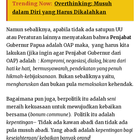
Trending Now:
Overthinking: Musuh
dalam Diri yang Harus Dikalahkan
Namun sebaliknya, apabila tidak ada satupun UU
atau Peraturan lainnya menyatakan bahwa
Penjabat
Gubernur Papua adalah OAP maka, yang harus kita
lakukan (jika ingin agar Penjabat Gubernur dari
OAP) adalah :
Kompromi, negosiasi, dialog, bicara dari
hati ke hati, bermusyawarah, pendekatan yang penuh
hikmah-kebijaksanaan
. Bukan sebaliknya yaitu,
mengharuskan
dan bukan pula
memaksakan
kehendak.
Bagaimana pun juga, berpolitik itu adalah
seni
meraih kekuasaan untuk mewujudkan kebaikan
bersama (
bonum commune
). Politik itu adalah
kepentingan
– Tidak ada kawan abadi dan tidak ada
pula musuh abadi. Yang abadi adalah
kepentingan bagi
kesejahteraan/ kebaikan banyak orang
!