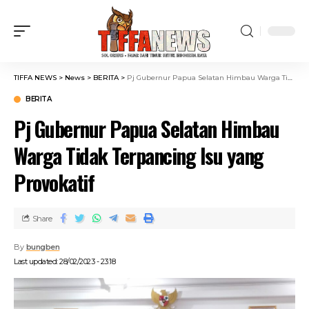
TIFFA NEWS
>
News
>
BERITA
>
Pj Gubernur Papua Selatan Himbau Warga Tidak Terpancing Isu yang Provokatif
BERITA
Pj Gubernur Papua Selatan Himbau
Warga Tidak Terpancing Isu yang
Provokatif
Share
By
bungben
Last updated: 28/02/2023 - 23:18