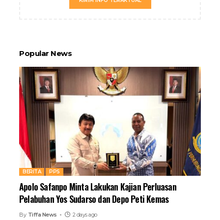
KIRIM INFO TERAKTUAL
Popular News
BERITA
PPS
Apolo Safanpo Minta Lakukan Kajian Perluasan
Pelabuhan Yos Sudarso dan Depo Peti Kemas
By
Tiffa News
2 days ago