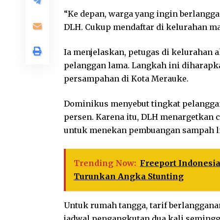
“Ke depan, warga yang ingin berlangga
DLH. Cukup mendaftar di kelurahan mas
Ia menjelaskan, petugas di keluraha
pelanggan lama. Langkah ini diharap
persampahan di Kota Merauke.
Dominikus menyebut tingkat pelanggan
persen. Karena itu, DLH menargetkan 
untuk menekan pembuangan sampah li
Trending Now:
Freeport Indonesia
Turunkan Angka Stunting
Untuk rumah tangga, tarif berlanggan
jadwal pengangkutan dua kali semingg