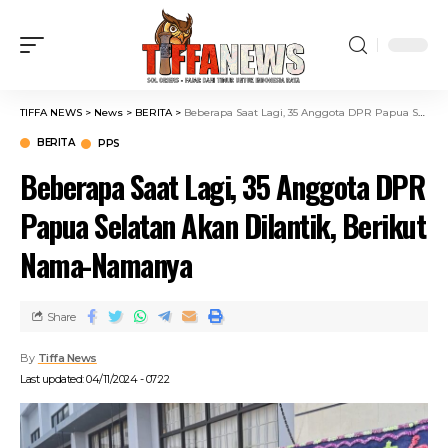
TIFFA NEWS
>
News
>
BERITA
>
Beberapa Saat Lagi, 35 Anggota DPR Papua Selatan Akan Dilantik, Berikut Nama-Namanya
BERITA
PPS
Beberapa Saat Lagi, 35 Anggota DPR
Papua Selatan Akan Dilantik, Berikut
Nama-Namanya
Share
By
Tiffa News
Last updated: 04/11/2024 - 07:22