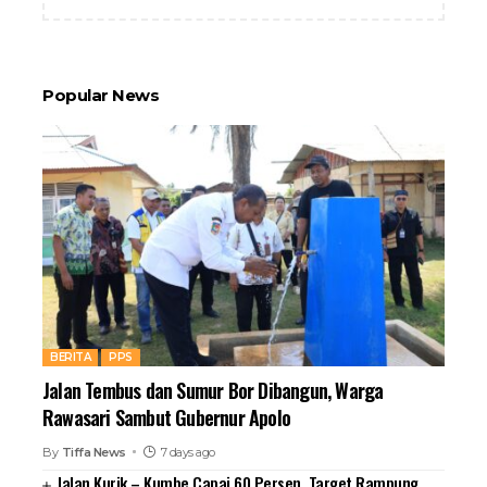
Popular News
BERITA
PPS
Jalan Tembus dan Sumur Bor Dibangun, Warga
Rawasari Sambut Gubernur Apolo
By
Tiffa News
7 days ago
Jalan Kurik – Kumbe Capai 60 Persen, Target Rampung